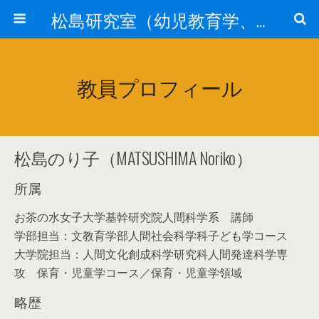
松島研究室（幼児教育学、保育制度・政策
教員プロフィール
松島のり子（MATSUSHIMA Noriko）
所属
お茶の水女子大学基幹研究院人間科学系 講師
学部担当：文教育学部人間社会科学科子ども学コース
大学院担当：人間文化創成科学研究科人間発達科学専
攻 保育・児童学コース／保育・児童学領域
略歴